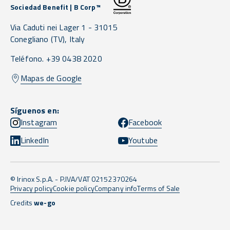
Sociedad Benefit | B Corp™
Via Caduti nei Lager 1 -
31015
Conegliano
(TV),
Italy
Teléfono. +39 0438 2020
Mapas de Google
Síguenos en:
Instagram
Facebook
LinkedIn
Youtube
© Irinox S.p.A. - P.IVA/VAT 02152370264
Privacy policy
Cookie policy
Company info
Terms of Sale
Credits
we-go