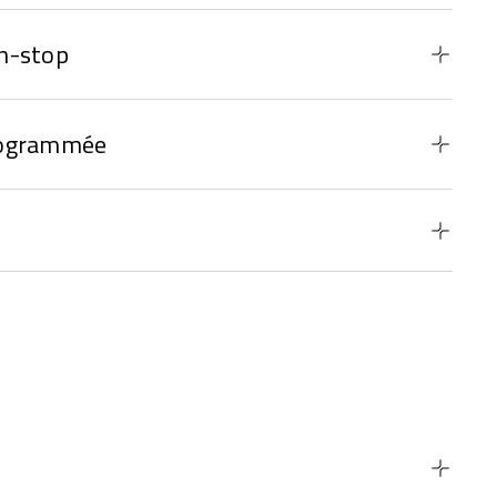
n-stop
rogrammée