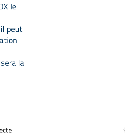
OX le
il peut
tation
 sera la
ecte