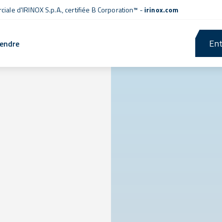
iale d'IRINOX S.p.A.,
certifiée B Corporation™
-
irinox.com
Ent
rendre