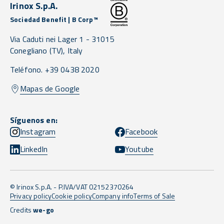
Irinox S.p.A.
Sociedad Benefit | B Corp™
Via Caduti nei Lager 1 -
31015
Conegliano
(TV),
Italy
Teléfono. +39 0438 2020
Mapas de Google
Síguenos en:
Instagram
Facebook
LinkedIn
Youtube
© Irinox S.p.A. - P.IVA/VAT 02152370264
Privacy policy
Cookie policy
Company info
Terms of Sale
Credits
we-go