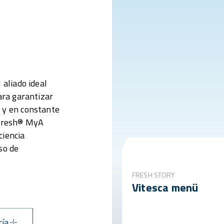
 aliado ideal
ara garantizar
 y en constante
iFresh® MyA
ciencia
so de
FRESH STORY
Vitesca menü
ría