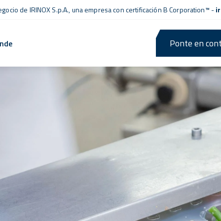
negocio de IRINOX S.p.A., una empresa con
certificación B Corporation™
-
i
Ponte en cont
ende