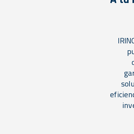
IRIN
pu
ga
sol
eficien
inv