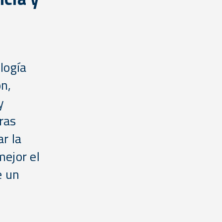
logía
ón,
y
ras
r la
mejor el
e un