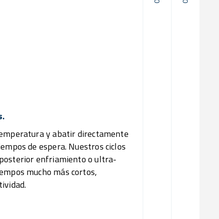
02/
Guarda 
03/
Reduc
Ge
s.
temperatura y abatir directamente
iempos de espera. Nuestros ciclos
posterior enfriamiento o ultra-
tiempos mucho más cortos,
ividad.