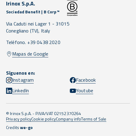
Irinox S.p.A.
Sociedad Benefit | B Corp™
Via Caduti nei Lager 1 -
31015
Conegliano
(TV),
Italy
Teléfono. +39 0438 2020
Mapas de Google
Síguenos en:
Instagram
Facebook
LinkedIn
Youtube
© Irinox S.p.A. - P.IVA/VAT 02152370264
Privacy policy
Cookie policy
Company info
Terms of Sale
Credits
we-go