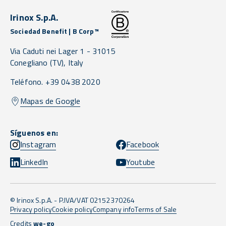
Irinox S.p.A.
Sociedad Benefit | B Corp™
Via Caduti nei Lager 1 -
31015
Conegliano
(TV),
Italy
Teléfono. +39 0438 2020
Mapas de Google
Síguenos en:
Instagram
Facebook
LinkedIn
Youtube
© Irinox S.p.A. - P.IVA/VAT 02152370264
Privacy policy
Cookie policy
Company info
Terms of Sale
Credits
we-go