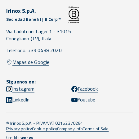
Irinox S.p.A.
Sociedad Benefit | B Corp™
Via Caduti nei Lager 1 -
31015
Conegliano
(TV),
Italy
Teléfono. +39 0438 2020
Mapas de Google
Síguenos en:
Instagram
Facebook
LinkedIn
Youtube
© Irinox S.p.A. - P.IVA/VAT 02152370264
Privacy policy
Cookie policy
Company info
Terms of Sale
Credits
we-go