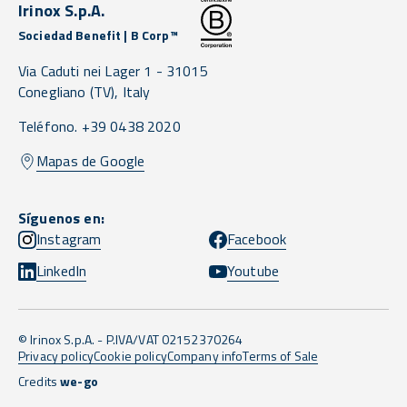
Irinox S.p.A.
Sociedad Benefit | B Corp™
Via Caduti nei Lager 1 -
31015
Conegliano
(TV),
Italy
Teléfono. +39 0438 2020
Mapas de Google
Síguenos en:
Instagram
Facebook
LinkedIn
Youtube
© Irinox S.p.A. - P.IVA/VAT 02152370264
Privacy policy
Cookie policy
Company info
Terms of Sale
Credits
we-go