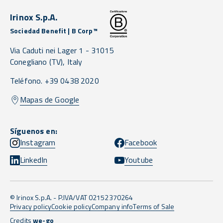
Irinox S.p.A.
Sociedad Benefit | B Corp™
Via Caduti nei Lager 1 -
31015
Conegliano
(TV),
Italy
Teléfono. +39 0438 2020
Mapas de Google
Síguenos en:
Instagram
Facebook
LinkedIn
Youtube
© Irinox S.p.A. - P.IVA/VAT 02152370264
Privacy policy
Cookie policy
Company info
Terms of Sale
Credits
we-go