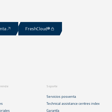
enta
FreshCloud®
prende
Soporte
Servicios posventa
es
Technical assistance centres index
oriales
Garantía