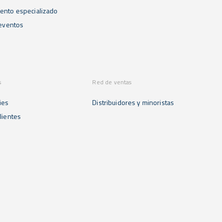
ento especializado
 eventos
s
Red de ventas
ies
Distribuidores y minoristas
lientes