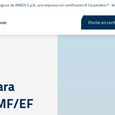
negocio de IRINOX S.p.A., una empresa con
certificación B Corporation™
-
i
Ponte en cont
ende
ara
 MF/EF