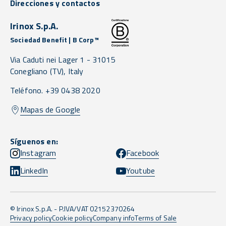
Direcciones y contactos
Irinox S.p.A.
Sociedad Benefit | B Corp™
Via Caduti nei Lager 1 -
31015
Conegliano
(TV),
Italy
Teléfono. +39 0438 2020
Mapas de Google
Síguenos en:
Instagram
Facebook
LinkedIn
Youtube
© Irinox S.p.A. - P.IVA/VAT 02152370264
Privacy policy
Cookie policy
Company info
Terms of Sale