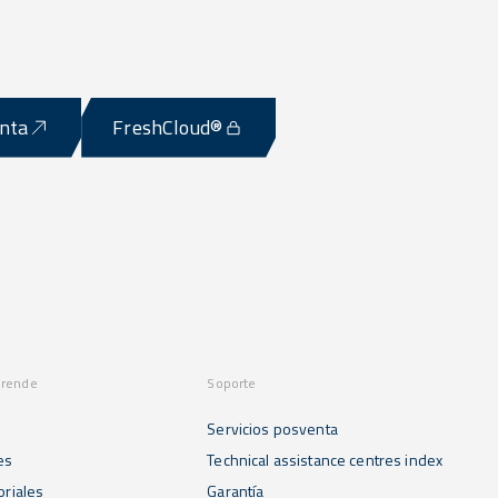
enta
FreshCloud®
prende
Soporte
Servicios posventa
es
Technical assistance centres index
oriales
Garantía