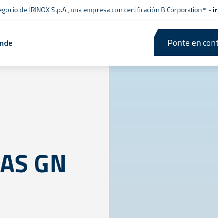
negocio de IRINOX S.p.A., una empresa con
certificación B Corporation™
-
i
Ponte en cont
ende
JAS GN