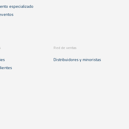
ento especializado
 eventos
s
Red de ventas
ies
Distribuidores y minoristas
lientes