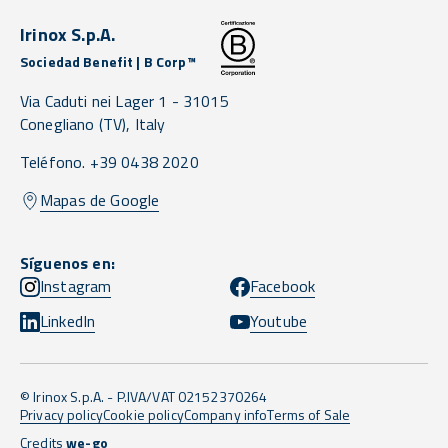
Irinox S.p.A.
Sociedad Benefit | B Corp™
Via Caduti nei Lager 1 -
31015
Conegliano
(TV),
Italy
Teléfono. +39 0438 2020
Mapas de Google
Síguenos en:
Instagram
Facebook
LinkedIn
Youtube
© Irinox S.p.A. - P.IVA/VAT 02152370264
Privacy policy
Cookie policy
Company info
Terms of Sale
Credits
we-go