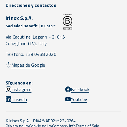
Direcciones y contactos
Irinox S.p.A.
Sociedad Benefit | B Corp™
Via Caduti nei Lager 1 -
31015
Conegliano
(TV),
Italy
Teléfono. +39 0438 2020
Mapas de Google
Síguenos en:
Instagram
Facebook
LinkedIn
Youtube
© Irinox S.p.A. - P.IVA/VAT 02152370264
Privacy policy
Cookie policy
Company info
Terms of Sale