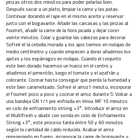
pinzas otros dos minutos para poder pelarlas bien.
Después sacar a un plato, limpiar la carne y las patas.
Continuar dorando el rape en el mismo aceite y reservar
junto con el bogavante. Añadir las carcasas y las pinzas al
foumet, añadir la carne de la ñora picada y dejar cocer
veinte minutos. Colar y guardar las cabezas para decorar.
Sofreír el la cebolla morada y los ajos tiernos en rodajas de
medio centímetro y cuando empiecen a dorar añadimos los
ajetes y los espárragos en rodajas. Cuando el conjunto
este bien dorado hacemos un hueco en el centro y
añadimos el pimentón, luego el tomate y el azafrán y
colorante. Cocinar hasta conseguir que pierda la humedad y
este bien caramelizado. Sofreir el arroz1 minuto, incorporar
el foumet poco a poco y cocinar el arroz durante 5’. Volcar a
una bandeja GN 1/1 pre enfriada en Irinox MF 10 minutos
en ciclo de enfriamiento strong +3°. Introducir el arroz en
el Multifresh y abatir con sonda en ciclo de Enfriamiento
Strong +3°, este proceso tarda entre 50 y 60 minutos
según la cantidad de caldo reducida. Acabar el arroz
regenerando en fuego, incorporar la carne de bogavante y