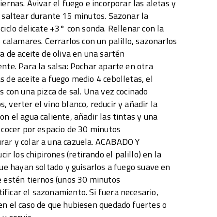
iernas. Avivar el fuego e incorporar las aletas y
y saltear durante 15 minutos. Sazonar la
ciclo delicate +3° con sonda. Rellenar con la
s calamares. Cerrarlos con un palillo, sazonarlos
a de aceite de oliva en una sartén
ente. Para la salsa: Pochar aparte en otra
s de aceite a fuego medio 4 cebolletas, el
s con una pizca de sal. Una vez cocinado
 verter el vino blanco, reducir y añadir la
n el agua caliente, añadir las tintas y una
r cocer por espacio de 30 minutos
rar y colar a una cazuela. ACABADO Y
 los chipirones (retirando el palillo) en la
que hayan soltado y guisarlos a fuego suave en
e estén tiernos (unos 30 minutos
ficar el sazonamiento. Si fuera necesario,
en el caso de que hubiesen quedado fuertes o