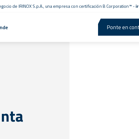
negocio de IRINOX S.p.A., una empresa con
certificación B Corporation™
-
i
Ponte en cont
ende
inta