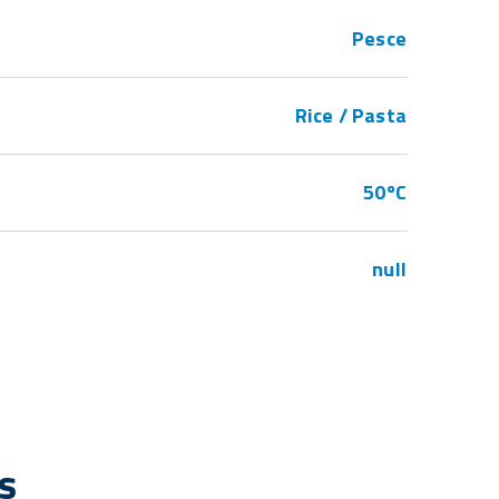
Pesce
Rice / Pasta
50ºC
null
s