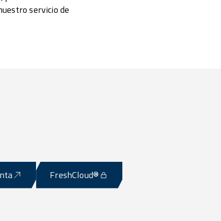
nuestro servicio de
enta
FreshCloud®