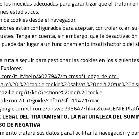
as medidas adecuadas para garantizar que el tratamient
nes estadísticos.
n de cookies desde el navegador.
dores están configurados para aceptar, controlar o, en su 
justes. Tenga en cuenta, sin embargo, que la desactivación 
puede dar lugar a un funcionamiento insatisfactorio del si
la ruta a seguir para gestionar las cookies en los siguient
Explorer:
ft.com/it-it/help/4027947/microsoft-edge-delete-
zzare%20i%20cookie,cookie%20salvati%20nel%20tuo%20disp
mozilla.org/it/kb/Gestione%20dei%20cookie
pple.com/it-it/guide/safari/sfri11471/mac
t.google.com/chrome/answer/95647?hl=it&co=GENIE.Pla
SE LEGAL DEL TRATAMIENTO, LA NATURALEZA DEL SUMI
SO DE NEGATIVA
iento tratará sus datos para facilitar la navegación y par