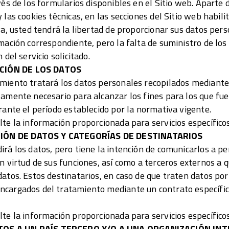
vés de los formularios disponibles en el Sitio web. Aparte 
 las cookies técnicas, en las secciones del Sitio web habili
ya, usted tendrá la libertad de proporcionar sus datos pers
rmación correspondiente, pero la falta de suministro de lo
 del servicio solicitado.
CIÓN DE LOS DATOS
miento tratará los datos personales recopilados mediante 
tamente necesario para alcanzar los fines para los que fue
rante el período establecido por la normativa vigente.
lte la información proporcionada para servicios específicos
IÓN DE DATOS Y CATEGORÍAS DE DESTINATARIOS
irá los datos, pero tiene la intención de comunicarlos a p
n virtud de sus funciones, así como a terceros externos a 
datos. Estos destinatarios, en caso de que traten datos po
ncargados del tratamiento mediante un contrato específic
lte la información proporcionada para servicios específicos
TOS A UN PAÍS TERCERO Y/O A UNA ORGANIZACIÓN IN