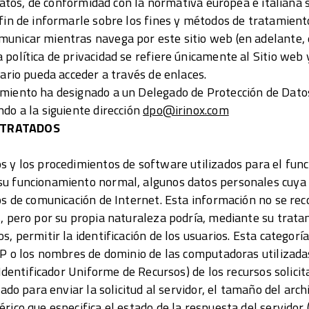
s datos, de conformidad con la normativa europea e italiana
 fin de informarle sobre los fines y métodos de tratamient
unicar mientras navega por este sitio web (en adelante, e
política de privacidad se refiere únicamente al Sitio web 
uario pueda acceder a través de enlaces.
miento ha designado a un Delegado de Protección de Datos
do a la siguiente dirección
dpo@irinox.com
 TRATADOS
s y los procedimientos de software utilizados para el func
su funcionamiento normal, algunos datos personales cuya
os de comunicación de Internet. Esta información no se rec
s, pero por su propia naturaleza podría, mediante su trata
s, permitir la identificación de los usuarios. Esta categoría
 IP o los nombres de dominio de las computadoras utilizada
(Identificador Uniforme de Recursos) de los recursos solicit
izado para enviar la solicitud al servidor, el tamaño del arc
ico que especifica el estado de la respuesta del servidor (é