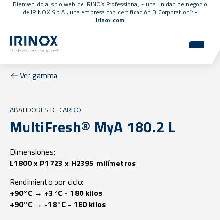
Bienvenido al sitio web de IRINOX Professional, - una unidad de negocio
de IRINOX S.p.A., una empresa con
certificación B Corporation™
-
irinox.com
Ver gamma
ABATIDORES DE CARRO
MultiFresh® MyA 180.2 L
Dimensiones:
L1800 x P1723 x H2395 milímetros
Rendimiento por ciclo:
+90°C → +3°C - 180 kilos
+90°C → -18°C - 180 kilos