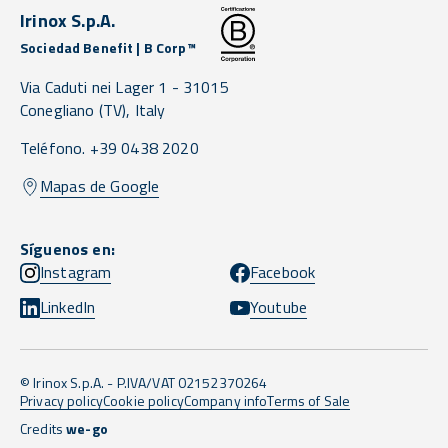
Irinox S.p.A.
Sociedad Benefit | B Corp™
Via Caduti nei Lager 1 -
31015
Conegliano
(TV),
Italy
Teléfono. +39 0438 2020
Mapas de Google
Síguenos en:
Instagram
Facebook
LinkedIn
Youtube
© Irinox S.p.A. - P.IVA/VAT 02152370264
Privacy policy
Cookie policy
Company info
Terms of Sale
Credits
we-go