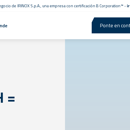
negocio de IRINOX S.p.A., una empresa con
certificación B Corporation™
-
i
Ponte en cont
ende
H =