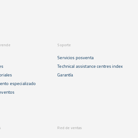
prende
Soporte
Servicios posventa
es
Technical assistance centres index
oriales
Garantía
ento especializado
 eventos
s
Red de ventas