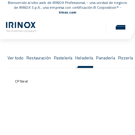
Bienvenido al sitio web de IRINOX Professional, - una unidad de negocio
de IRINOX S.p.A., una empresa con
certificación B Corporation™
-
irinox.com
Fresh Stories
Las historias de éxito de quienes eligieron IRINOX
Ver todo
Restauración
Pastelería
Heladería
Panadería
Pizzería
CP Next