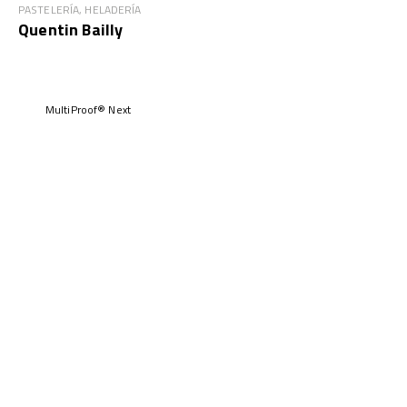
PASTELERÍA, HELADERÍA
Quentin Bailly
MultiProof® Next