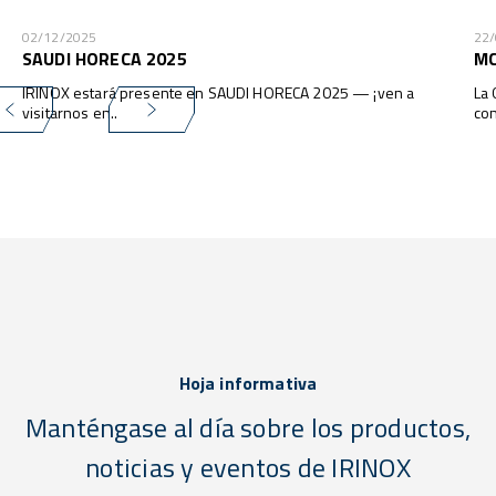
02/12/2025
22
SAUDI HORECA 2025
MC
IRINOX estará presente en SAUDI HORECA 2025 — ¡ven a
La 
visitarnos en..
con
Hoja informativa
Manténgase al día sobre los productos,
noticias y eventos de IRINOX