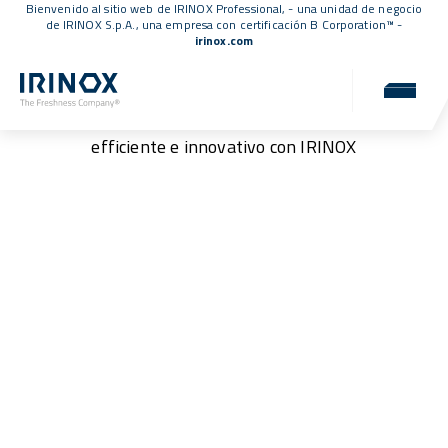
Bienvenido al sitio web de IRINOX Professional, - una unidad de negocio
de IRINOX S.p.A., una empresa con
certificación B Corporation™
-
irinox.com
Podcasts
Ascolta idee e soluzioni per un laboratorio più
efficiente e innovativo con IRINOX