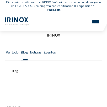
Bienvenido al sitio web de IRINOX Professional, - una unidad de negocio
de IRINOX S.p.A., una empresa con
certificación B Corporation™
-
irinox.com
Noticias y eventos
Noticias, eventos y actualizaciones desde el mundo
IRINOX
Ver todo
Blog
Noticias
Eventos
Blog
17/07/2025