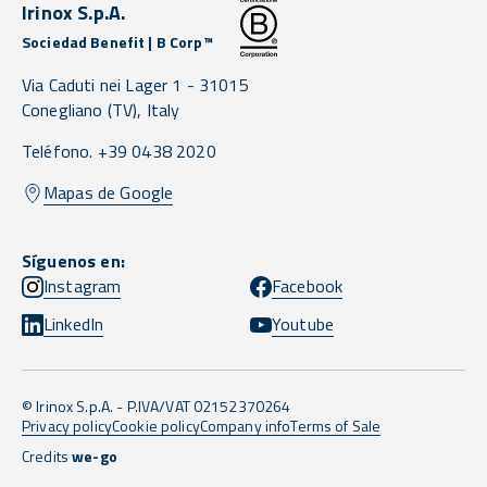
Irinox S.p.A.
Sociedad Benefit | B Corp™
Via Caduti nei Lager 1 -
31015
Conegliano
(TV),
Italy
Teléfono. +39 0438 2020
Mapas de Google
Síguenos en:
Instagram
Facebook
LinkedIn
Youtube
© Irinox S.p.A. - P.IVA/VAT 02152370264
Privacy policy
Cookie policy
Company info
Terms of Sale
Credits
we-go