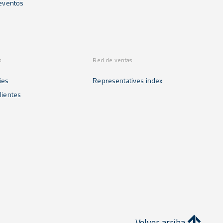
 eventos
s
Red de ventas
ies
Representatives index
lientes
Volver arriba