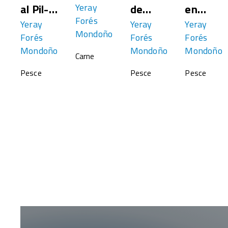
al Pil-
Yeray
de
en
Forés
Pil
Yeray
ternera
Yeray
salsa
Yeray
Mondoño
Forés
Forés
Forés
a baja
verde
Mondoño
Mondoño
Mondoño
Carne
temperatura
Pesce
Pesce
Pesce
y puré
de
apionabo