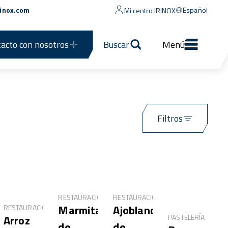
rinox.com
Español
Mi centro IRINOX
acto con nosotros
Buscar
Menú
Filtros
RESTAURACIÓN
RESTAURACIÓN
Ajoblanco
Marmitako
RESTAURACIÓN
Arroz
PASTELERÍA
de
de