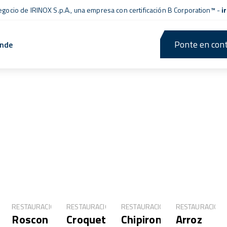
negocio de IRINOX S.p.A., una empresa con
certificación B Corporation™
-
i
Ponte en cont
ende
Aplicaciones
ÓN
RESTAURACIÓN
RESTAURACIÓN
RESTAURACIÓN
RESTAURACIÓN
Roscon
Croquetas
Chipirones
Arroz