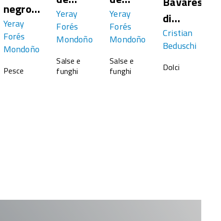
Bavarese
negro
melón
Yeray
bonito
Yeray
di
e
de
Yeray
Forés
Forés
con
del
burrata
Cristian
Forés
Mondoño
Mondoño
sepia y
Beduschi
jamón
norte
Mondoño
ajos
Salse e
Salse e
Dolci
Pesce
funghi
funghi
tiernos