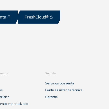
enta
FreshCloud®
prende
Soporte
Servicios posventa
es
Centri assistenza tecnica
oriales
Garantía
ento especializado