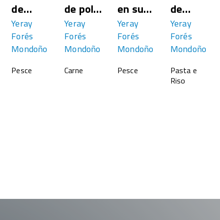
de
de pollo
en su
de
Reyes
Yeray
y jamon
Yeray
tinta
Yeray
bogavant
Yeray
Forés
Forés
Forés
Forés
de
Mondoño
Mondoño
Mondoño
Mondoño
masa
Pesce
Carne
Pesce
Pasta e
madre
Riso