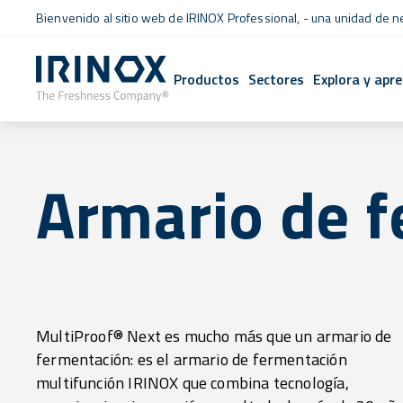
Bienvenido al sitio web de IRINOX Professional, - una unidad de 
Productos
Sectores
Explora y apr
Armario de 
MultiProof® Next es mucho más que un armario de
en modo positivo o negativo, para adaptarse
fermentación: es el armario de fermentación
perfectamente a las necesidades de producción y
multifunción IRINOX que combina tecnología,
organización. Un control preciso y sensible de la