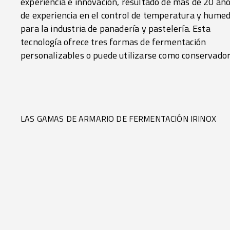
experiencia e innovación, resultado de más de 20 añ
temperatura y la humedad, junto con una distribuci
de experiencia en el control de temperatura y hume
uniforme del aire, garantizan unos resulta
para la industria de panadería y pastelería. Esta
constantes y una excelente calidad de fermentación en
tecnología ofrece tres formas de fermentación
personalizables o puede utilizarse como conservador
LAS GAMAS DE ARMARIO DE FERMENTACIÓN IRINOX