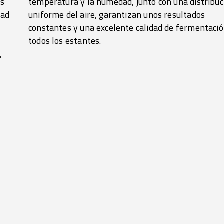
os
ón
dad
dos
todos los estantes.
,