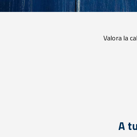
Valora la c
A t