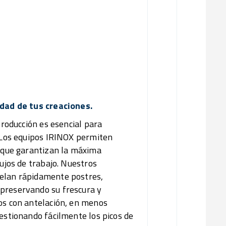
02/
Captura
03/
Aument
Re
idad de tus creaciones.
producción es esencial para
. Los equipos IRINOX permiten
o que garantizan la máxima
lujos de trabajo. Nuestros
gelan rápidamente postres,
 preservando su frescura y
tos con antelación, en menos
gestionando fácilmente los picos de