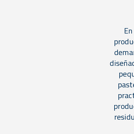
En 
produc
deman
diseñad
pequ
past
prac
produc
resid