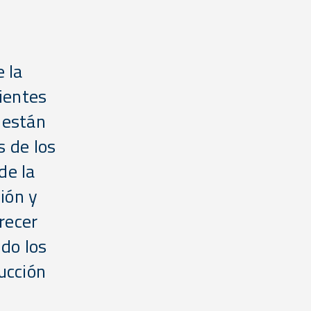
e la
cientes
 están
s de los
de la
ión y
recer
ndo los
ucción