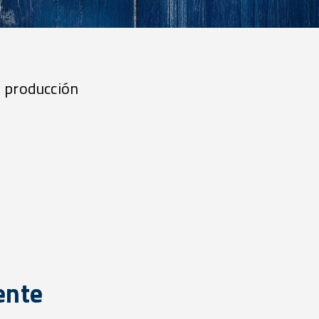
e producción
ente