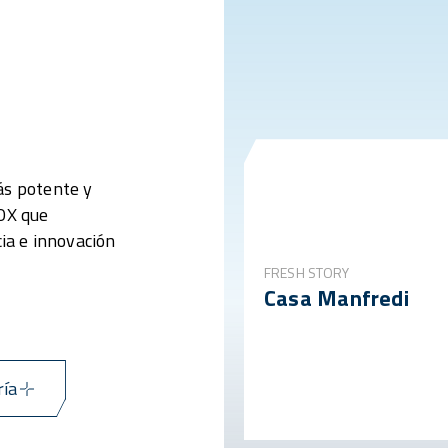
ás potente y
NOX que
cia e innovación
FRESH STORY
Casa Manfredi
ría