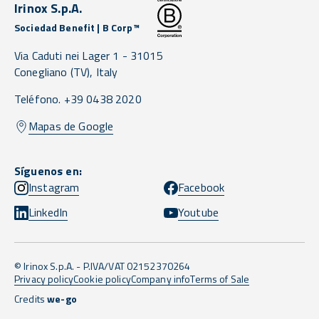
Irinox S.p.A.
Sociedad Benefit | B Corp™
Via Caduti nei Lager 1 -
31015
Conegliano
(TV),
Italy
Teléfono. +39 0438 2020
Mapas de Google
Síguenos en:
Instagram
Facebook
LinkedIn
Youtube
© Irinox S.p.A. - P.IVA/VAT 02152370264
Privacy policy
Cookie policy
Company info
Terms of Sale
Credits
we-go