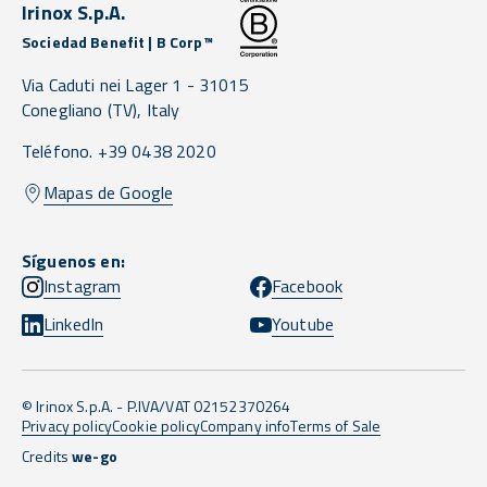
Irinox S.p.A.
Sociedad Benefit | B Corp™
Via Caduti nei Lager 1 -
31015
Conegliano
(TV),
Italy
Teléfono. +39 0438 2020
Mapas de Google
Síguenos en:
Instagram
Facebook
LinkedIn
Youtube
© Irinox S.p.A. - P.IVA/VAT 02152370264
Privacy policy
Cookie policy
Company info
Terms of Sale
Credits
we-go