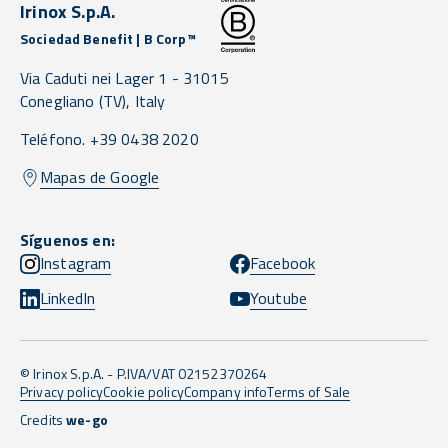
Irinox S.p.A.
Sociedad Benefit | B Corp™
Via Caduti nei Lager 1 -
31015
Conegliano
(TV),
Italy
Teléfono. +39 0438 2020
Mapas de Google
Síguenos en:
Instagram
Facebook
LinkedIn
Youtube
© Irinox S.p.A. - P.IVA/VAT 02152370264
Privacy policy
Cookie policy
Company info
Terms of Sale
Credits
we-go