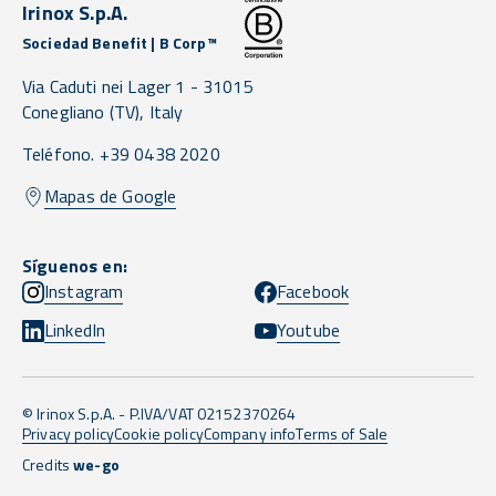
Irinox S.p.A.
Sociedad Benefit | B Corp™
Via Caduti nei Lager 1 -
31015
Conegliano
(TV),
Italy
Teléfono. +39 0438 2020
Mapas de Google
Síguenos en:
Instagram
Facebook
LinkedIn
Youtube
© Irinox S.p.A. - P.IVA/VAT 02152370264
Privacy policy
Cookie policy
Company info
Terms of Sale
Credits
we-go