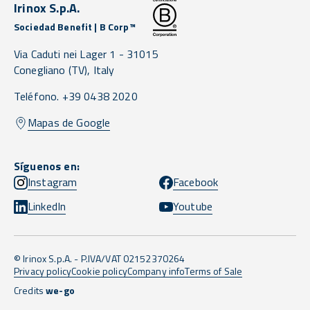
Irinox S.p.A.
Sociedad Benefit | B Corp™
Via Caduti nei Lager 1 -
31015
Conegliano
(TV),
Italy
Teléfono. +39 0438 2020
Mapas de Google
Síguenos en:
Instagram
Facebook
LinkedIn
Youtube
© Irinox S.p.A. - P.IVA/VAT 02152370264
Privacy policy
Cookie policy
Company info
Terms of Sale
Credits
we-go