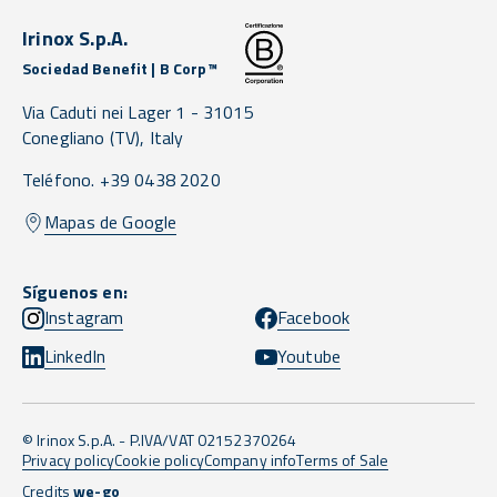
Irinox S.p.A.
Sociedad Benefit | B Corp™
Via Caduti nei Lager 1 -
31015
Conegliano
(TV),
Italy
Teléfono. +39 0438 2020
Mapas de Google
Síguenos en:
Instagram
Facebook
LinkedIn
Youtube
© Irinox S.p.A. - P.IVA/VAT 02152370264
Privacy policy
Cookie policy
Company info
Terms of Sale
Credits
we-go