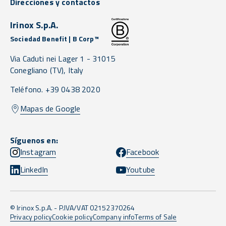
Direcciones y contactos
Irinox S.p.A.
Sociedad Benefit | B Corp™
Via Caduti nei Lager 1 -
31015
Conegliano
(TV),
Italy
Teléfono. +39 0438 2020
Mapas de Google
Síguenos en:
Instagram
Facebook
LinkedIn
Youtube
© Irinox S.p.A. - P.IVA/VAT 02152370264
Privacy policy
Cookie policy
Company info
Terms of Sale