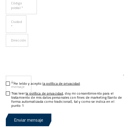
Código
postal *
Ciudad
*
Dirección
Tu
* He leído y acepto
la política de privacidad
.
mensaje
Tras leer
la política de privacidad
, doy mi consentimiento para el
tratamiento de mis datos personales con fines de marketing (tanto de
forma automatizada como tradicional), tal y como se indica en el
punto 1
Enviar mensaje