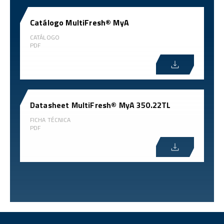
Catálogo MultiFresh® MyA
CATÁLOGO
PDF
Datasheet MultiFresh® MyA 350.22TL
FICHA TÉCNICA
PDF