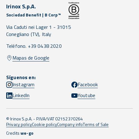
Irinox S.p.A.
Sociedad Benefit | B Corp™
Via Caduti nei Lager 1 -
31015
Conegliano
(TV),
Italy
Teléfono. +39 0438 2020
Mapas de Google
Síguenos en:
Instagram
Facebook
LinkedIn
Youtube
© Irinox S.p.A. - P.IVA/VAT 02152370264
Privacy policy
Cookie policy
Company info
Terms of Sale
Credits
we-go