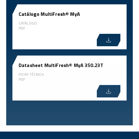
Catálogo MultiFresh® MyA
CATÁLOGO
PDF
Datasheet MultiFresh® MyA 350.23T
FICHA TÉCNICA
PDF