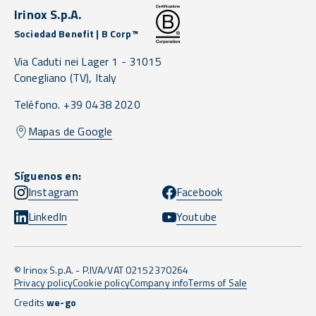
Irinox S.p.A.
Sociedad Benefit | B Corp™
Via Caduti nei Lager 1 -
31015
Conegliano
(TV),
Italy
Teléfono. +39 0438 2020
Mapas de Google
Síguenos en:
Instagram
Facebook
LinkedIn
Youtube
© Irinox S.p.A. - P.IVA/VAT 02152370264
Privacy policy
Cookie policy
Company info
Terms of Sale
Credits
we-go