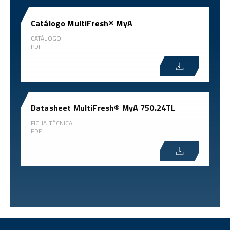
Catálogo MultiFresh® MyA
CATÁLOGO
PDF
Datasheet MultiFresh® MyA 750.24TL
FICHA TÉCNICA
PDF