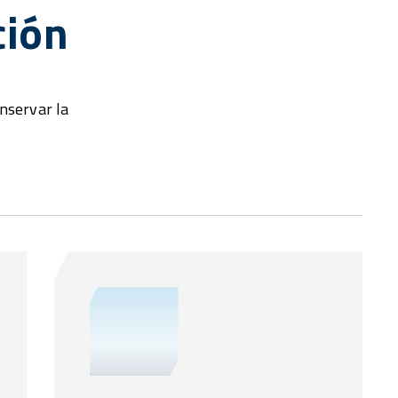
ción
onservar la