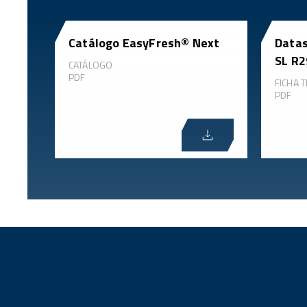
Catálogo EasyFresh® Next
Datas
SL R2
CATÁLOGO
PDF
FICHA T
PDF