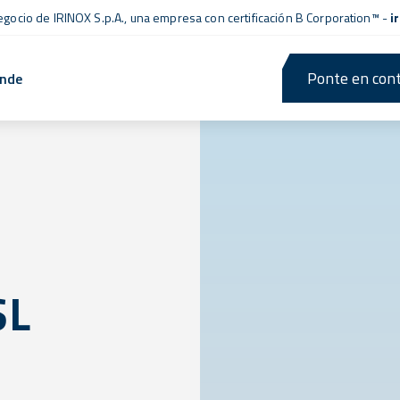
negocio de IRINOX S.p.A., una empresa con
certificación B Corporation™
-
i
Ponte en cont
ende
SL