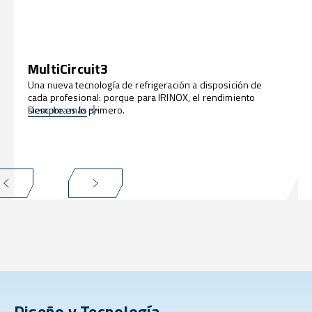
MultiCircuit3
Una nueva tecnología de refrigeración a disposición de
cada profesional: porque para IRINOX, el rendimiento
siempre es lo primero.
Descubra más
Diseño y Tecnología