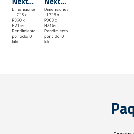
Next
Next
Cristal
Dimensiones
Acero
Dimensiones
- L725 x
- L725 x
P960 x
P960 x
H2164
H2164
Rendimiento
Rendimiento
por ciclo: 0
por ciclo: 0
kilos
kilos
Paq
Conserva