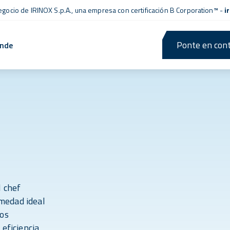
negocio de IRINOX S.p.A., una empresa con
certificación B Corporation™
-
i
Ponte en cont
ende
l chef
medad ideal
los
eficiencia