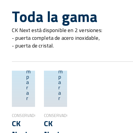
Toda la gama
CK Next está disponible en 2 versiones:
- puerta completa de acero inoxidable,
- puerta de cristal.
C
C
o
o
m
m
Descripción
Descripción
p
p
a
a
general
general
r
r
a
a
r
r
CONSERVADORES
CONSERVADORES
CK
CK