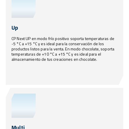
Up
CP Next UP en modo frío positivo soporta temperaturas de
-5 °C a +15 °C y es ideal para la conservación de los
productos listos para la venta. En modo chocolate, soporta
temperaturas de +10 °C a +15 °C y es ideal para el
almacenamiento de tus creaciones en chocolate.
Multi