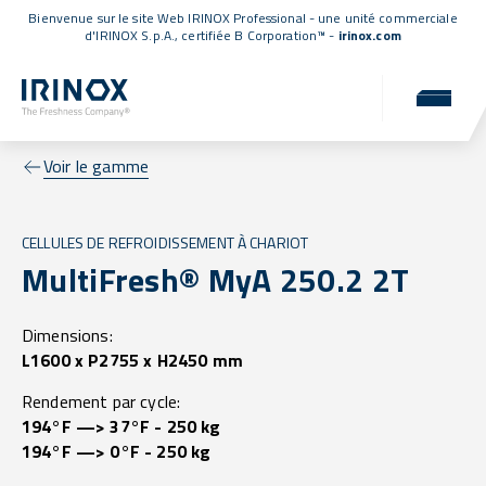
Bienvenue sur le site Web IRINOX Professional - une unité commerciale
d'IRINOX S.p.A.,
certifiée B Corporation™
-
irinox.com
Voir le gamme
CELLULES DE REFROIDISSEMENT À CHARIOT
MultiFresh® MyA 250.2 2T
Dimensions:
L1600 x P2755 x H2450 mm
Rendement par cycle:
194°F —> 37°F - 250 kg
194°F —> 0°F - 250 kg