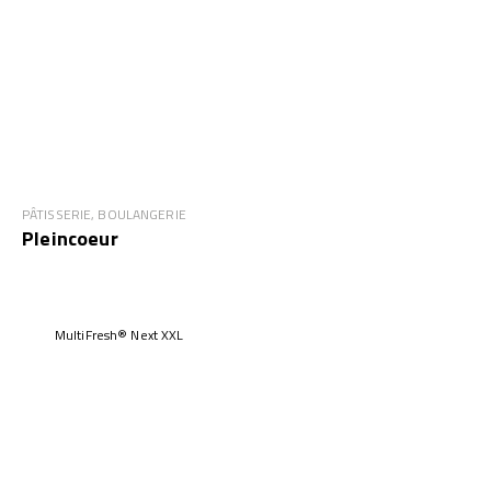
PÂTISSERIE, BOULANGERIE
Pleincoeur
MultiFresh® Next XXL