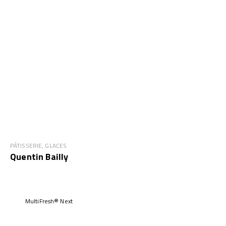
PÂTISSERIE, GLACES
Quentin Bailly
MultiFresh® Next