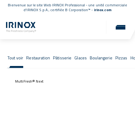
Bienvenue sur le site Web IRINOX Professional - une unité commerciale
d'IRINOX S.p.A.,
certifiée B Corporation™
-
irinox.com
Fresh Stories
Les succès de ceux qui ont choisi IRINOX
Tout voir
Restauration
Pâtisserie
Glaces
Boulangerie
Pizzas
Ho
MultiFresh® Next