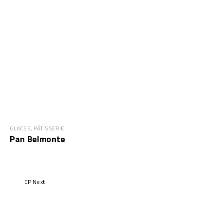
GLACES, PÂTISSERIE
Pan Belmonte
CP Next