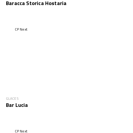
Baracca Storica Hostaria
CP Next
GLACES
Bar Lucia
CP Next