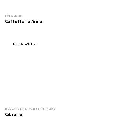
PÂTISSERIE
Caffetteria Anna
MultiProof® Next
BOULANGERIE, PÂTISSERIE, PIZZAS
Cibrario