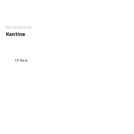
RESTAURATION
Kantine
CP Next