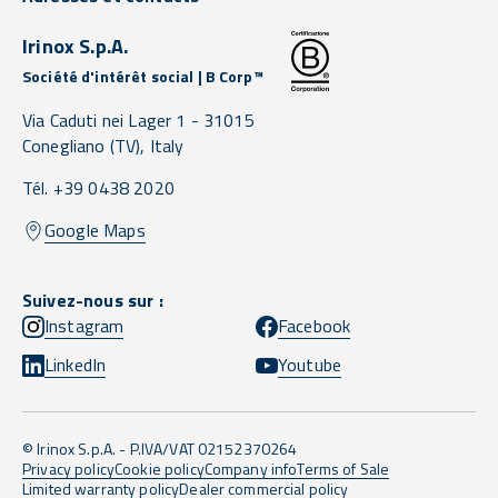
Irinox S.p.A.
Société d'intérêt social | B Corp™
Via Caduti nei Lager 1 -
31015
Conegliano
(TV),
Italy
Tél. +39 0438 2020
Google Maps
Suivez-nous sur :
Instagram
Facebook
LinkedIn
Youtube
© Irinox S.p.A. - P.IVA/VAT 02152370264
Privacy policy
Cookie policy
Company info
Terms of Sale
Limited warranty policy
Dealer commercial policy