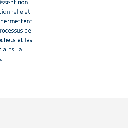
tissent non
tionnelle et
s permettent
processus de
échets et les
 ainsi la
.