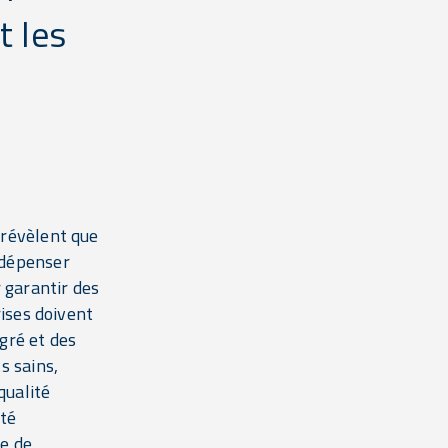
t les
 révèlent que
 dépenser
 garantir des
rises doivent
gré et des
s sains,
qualité
ité
e de