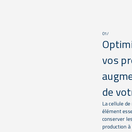
01/
Optimi
vos pr
augme
de vot
La cellule d
élément esse
conserver les
production à 