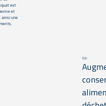
équat est
rienne et
 ainsi une
iments.
03/
Augme
conser
alimen
déchet