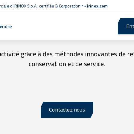
iale d'IRINOX S.p.A.,
certifiée B Corporation™
-
irinox.com
Ent
rendre
Avantages et bénéfices
activité grâce à des méthodes innovantes de re
conservation et de service.
Contactez nous