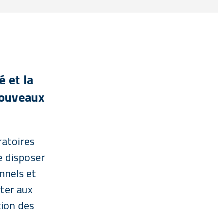
é et la
nouveaux
ratoires
e disposer
nnels et
pter aux
tion des