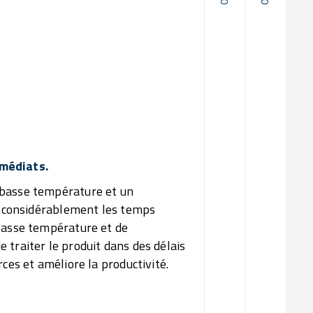
02/
Préserv
03/
Réduct
Ge
mmédiats.
 basse température et un
si considérablement les temps
 basse température et de
 traiter le produit dans des délais
ces et améliore la productivité.