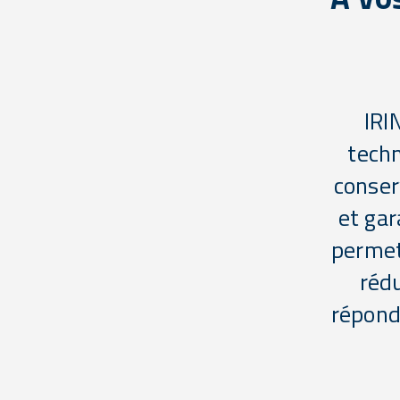
IRI
techn
conser
et gar
permet
rédu
répond