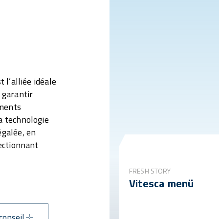
 l’alliée idéale
 garantir
ements
a technologie
égalée, en
fectionnant
FRESH STORY
Vitesca menü
conseil