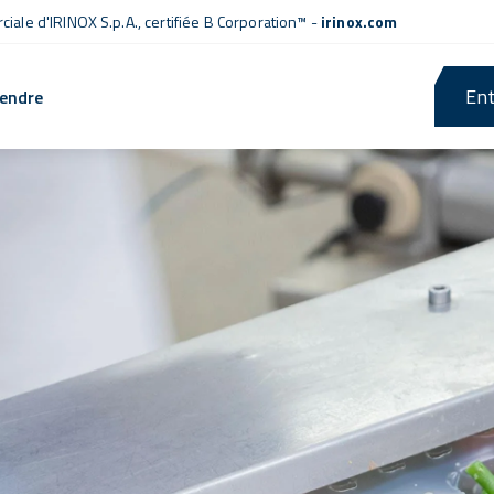
iale d'IRINOX S.p.A.,
certifiée B Corporation™
-
irinox.com
Ent
rendre