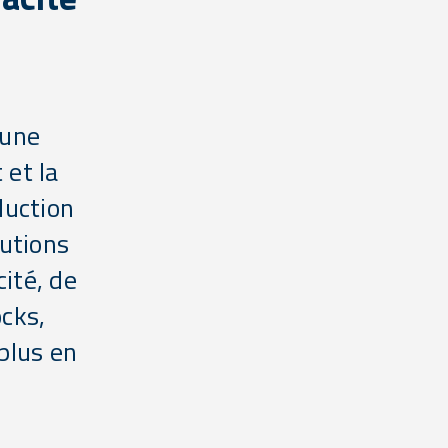
 une
 et la
duction
lutions
ité, de
ocks,
plus en