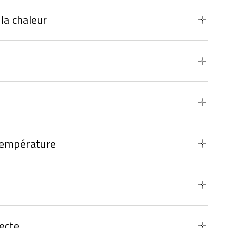
la chaleur
température
ecte