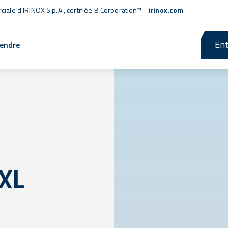
iale d'IRINOX S.p.A.,
certifiée B Corporation™
-
irinox.com
Ent
rendre
 XL