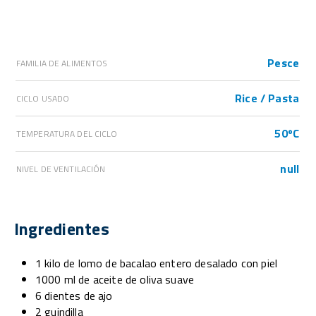
Pesce
FAMILIA DE ALIMENTOS
Rice / Pasta
CICLO USADO
50ºC
TEMPERATURA DEL CICLO
null
NIVEL DE VENTILACIÓN
Ingredientes
1 kilo de lomo de bacalao entero desalado con piel
1000 ml de aceite de oliva suave
6 dientes de ajo
2 guindilla