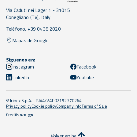
Via Caduti nei Lager 1 -
31015
Conegliano
(TV),
Italy
Teléfono. +39 0438 2020
Mapas de Google
Síguenos en:
Instagram
Facebook
LinkedIn
Youtube
© Irinox S.p.A. - P.IVA/VAT 02152370264
Privacy policy
Cookie policy
Company info
Terms of Sale
Credits
we-go
Volver arriba