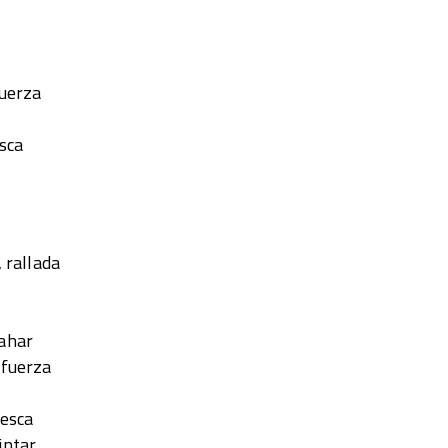
fuerza
esca
, rallada
zahar
 fuerza
resca
intar