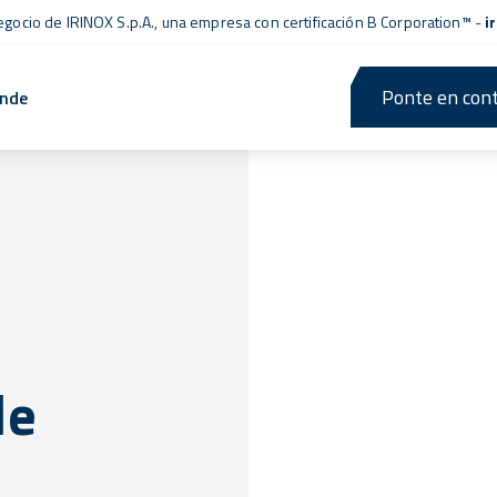
negocio de IRINOX S.p.A., una empresa con
certificación B Corporation™
-
i
Ponte en cont
ende
de