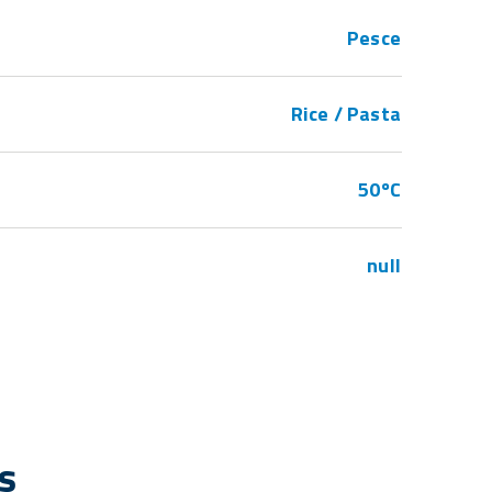
Pesce
Rice / Pasta
50ºC
null
s