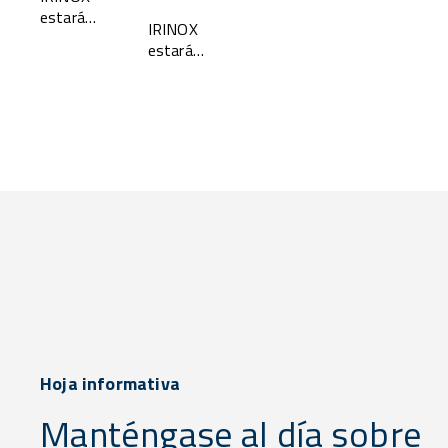
2025
estará
IRINOX
presente
estará
en
presente
ABASTUR
en SAUDI
2026, ven
HORECA
a
2025 —
visitarnos...
¡ven a
visitarnos
en..
Hoja informativa
Manténgase al día sobre