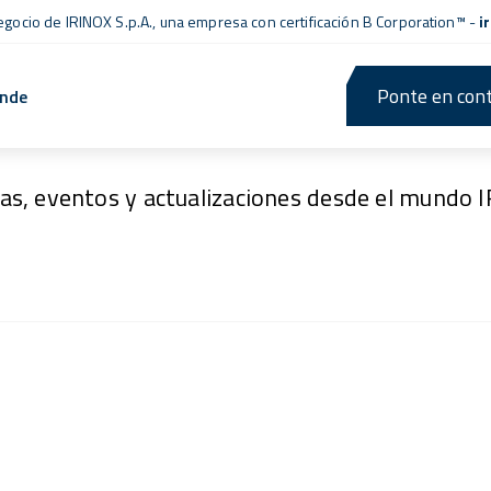
negocio de IRINOX S.p.A., una empresa con
certificación B Corporation™
-
i
Ponte en cont
ende
Noticias y eventos
ias, eventos y actualizaciones desde el mundo 