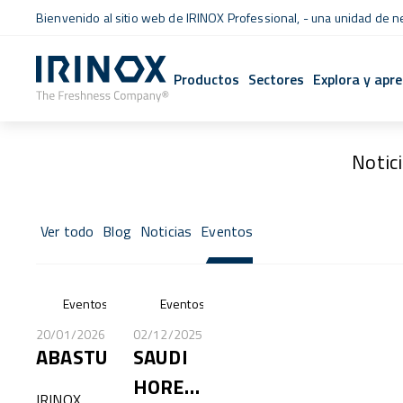
Bienvenido al sitio web de IRINOX Professional, - una unidad de 
Productos
Sectores
Explora y apr
Notic
Ver todo
Blog
Noticias
Eventos
Eventos
Eventos
20/01/2026
02/12/2025
ABASTUR
SAUDI
HORECA
IRINOX