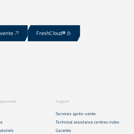
-vente
FreshCloud®
 apprendre
Support
Services après-vente
ns
Technical assistance centres index
utoriels
Garantie