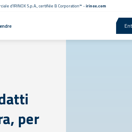
iale d'IRINOX S.p.A.,
certifiée B Corporation™
-
irinox.com
Ent
rendre
datti
ra, per