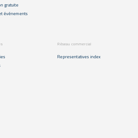
on gratuite
 et événements
es
Réseau commercial
ies
Representatives index
s