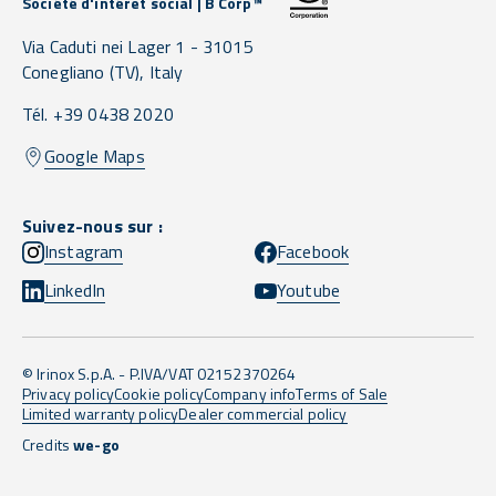
Société d'intérêt social | B Corp™
Via Caduti nei Lager 1 -
31015
Conegliano
(TV),
Italy
Tél. +39 0438 2020
Google Maps
Suivez-nous sur :
Instagram
Facebook
LinkedIn
Youtube
© Irinox S.p.A. - P.IVA/VAT 02152370264
Privacy policy
Cookie policy
Company info
Terms of Sale
Limited warranty policy
Dealer commercial policy
Credits
we-go